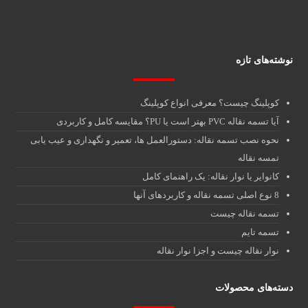
ایمیل : info@tasmebartar.com
آدرس : تهران ، خیابان سعدی جنوبی , بین اکباتان و امیر کبیر,کوچه نفیسی ,
پاساژ جوانشیر , طبقه دوم ، پلاک 4/1
نوشته‌های تازه
کوپلینگ چیست؟ معرفی انواع کوپلینگ
آیا تسمه نقاله PVC بهتر است یا PU؟ مقایسه کامل و کاربردی
نحوه نصب تسمه نقاله: دستورالعمل ها، تعمیر و نگهداری و عیب یابی
تمسه نقاله
کانوایر یا نوار نقاله: یک راهنمای کامل
8 نوع اصلی تسمه نقاله و کاربردهای آنها
تسمه نقاله چیست
تسمه تایم
نوار نقاله چیست و اجزا نوار نقاله
دسته‌های محصولات